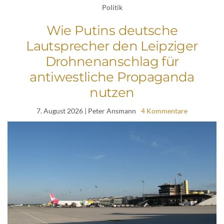
Politik
Wie Putins deutsche
Lautsprecher den Leipziger
Drohnenanschlag für
antiwestliche Propaganda
nutzen
7. August 2026
| Peter Ansmann
4 Kommentare