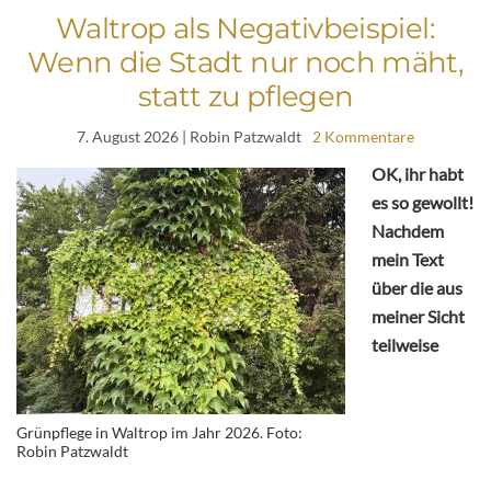
Waltrop als Negativbeispiel:
Wenn die Stadt nur noch mäht,
statt zu pflegen
7. August 2026
| Robin Patzwaldt
2 Kommentare
OK, ihr habt
es so gewollt!
Nachdem
mein Text
über die aus
meiner Sicht
teilweise
Grünpflege in Waltrop im Jahr 2026. Foto:
Robin Patzwaldt