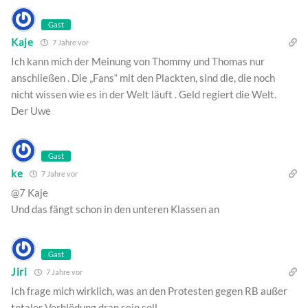
Gast
Kaje
7 Jahre vor
Ich kann mich der Meinung von Thommy und Thomas nur
anschließen . Die „Fans“ mit den Plackten, sind die, die noch
nicht wissen wie es in der Welt läuft . Geld regiert die Welt.
Der Uwe
Gast
ke
7 Jahre vor
@7 Kaje
Und das fängt schon in den unteren Klassen an
Gast
Jiri
7 Jahre vor
Ich frage mich wirklich, was an den Protesten gegen RB außer
totaler Verblödung dran sein soll.