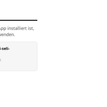
 installiert ist,
rwenden.
seli-
-