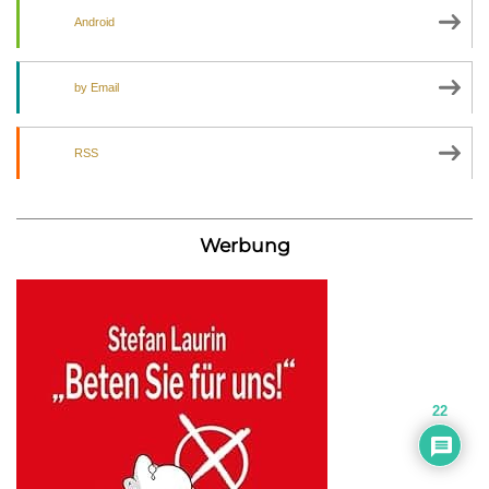
Android
by Email
RSS
Werbung
22