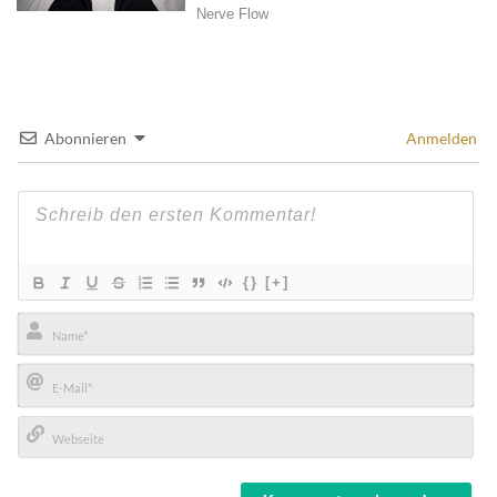
Abonnieren
Anmelden
{}
[+]
Name*
E-
Mail*
Webseite