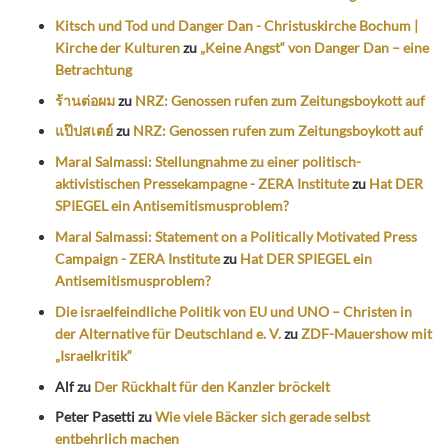
Kitsch und Tod und Danger Dan - Christuskirche Bochum |
Kirche der Kulturen
zu
„Keine Angst“ von Danger Dan – eine
Betrachtung
ร้านต่อผม
zu
NRZ: Genossen rufen zum Zeitungsboykott auf
แป๊ปสเตย์
zu
NRZ: Genossen rufen zum Zeitungsboykott auf
Maral Salmassi: Stellungnahme zu einer politisch-
aktivistischen Pressekampagne - ZERA Institute
zu
Hat DER
SPIEGEL ein Antisemitismusproblem?
Maral Salmassi: Statement on a Politically Motivated Press
Campaign - ZERA Institute
zu
Hat DER SPIEGEL ein
Antisemitismusproblem?
Die israelfeindliche Politik von EU und UNO – Christen in
der Alternative für Deutschland e. V.
zu
ZDF-Mauershow mit
„Israelkritik“
Alf
zu
Der Rückhalt für den Kanzler bröckelt
Peter Pasetti
zu
Wie viele Bäcker sich gerade selbst
entbehrlich machen