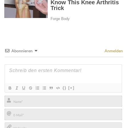
Abonnieren
Anmelden
{}
[+]
Name*
E-