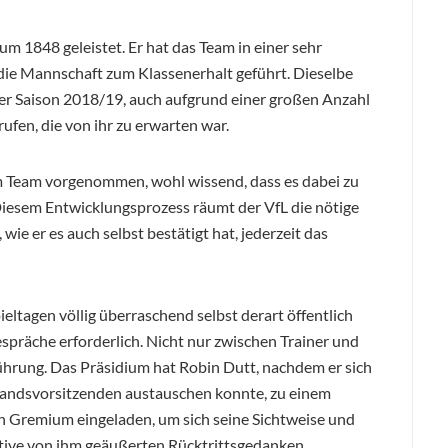
um 1848 geleistet. Er hat das Team in einer sehr
ie Mannschaft zum Klassenerhalt geführt. Dieselbe
er Saison 2018/19, auch aufgrund einer großen Anzahl
erufen, die von ihr zu erwarten war.
m Team vorgenommen, wohl wissend, dass es dabei zu
iesem Entwicklungsprozess räumt der VfL die nötige
 wie er es auch selbst bestätigt hat, jederzeit das
ieltagen völlig überraschend selbst derart öffentlich
espräche erforderlich. Nicht nur zwischen Trainer und
ührung. Das Präsidium hat Robin Dutt, nachdem er sich
andsvorsitzenden austauschen konnte, zu einem
 Gremium eingeladen, um sich seine Sichtweise und
tive von ihm geäußerten Rücktrittsgedanken