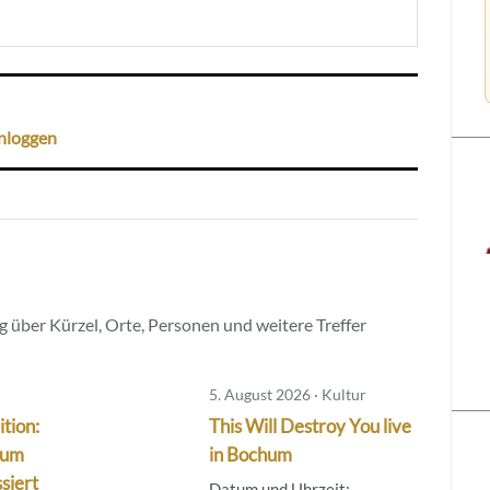
nloggen
 über Kürzel, Orte, Personen und weitere Treffer
5. August 2026 · Kultur
tion:
This Will Destroy You live
hum
in Bochum
siert
Datum und Uhrzeit: