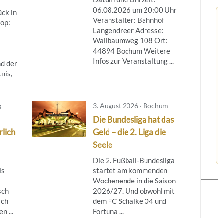
06.08.2026 um 20:00 Uhr
ück in
Veranstalter: Bahnhof
top:
Langendreer Adresse:
Wallbaumweg 108 Ort:
44894 Bochum Weitere
Infos zur Veranstaltung ...
d der
nis,
g
3. August 2026 · Bochum
Die Bundesliga hat das
rlich
Geld – die 2. Liga die
Seele
Die 2. Fußball-Bundesliga
ls
startet am kommenden
Wochenende in die Saison
sch
2026/27. Und obwohl mit
ich
dem FC Schalke 04 und
n ...
Fortuna ...