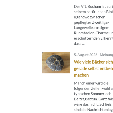
Der VfL Bochum ist zur
seinem natürlichen Bio
irgendwo zwischen
gepflegter Zweitliga-
Langeweile, rostigem
Ruhrstadion-Charme un
erschütternden Erkennt
dass ...
5. August 2026 · Meinun
Wie viele Bäcker sich
gerade selbst entbeh
machen
Manch einer wird die
folgenden Zeilen wohl a
typischen Sommerloch-
Beitrag abtun. Ganz fal
wäre das nicht. Schließl
sind die Nachrichtenlage