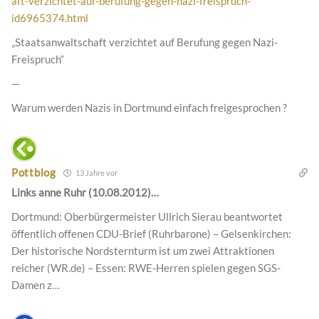
aft-verzichtet-auf-berufung-gegen-nazi-freispruch-
id6965374.html
„Staatsanwaltschaft verzichtet auf Berufung gegen Nazi-
Freispruch“
—
Warum werden Nazis in Dortmund einfach freigesprochen ?
Pottblog
13 Jahre vor
Links anne Ruhr (10.08.2012)…
Dortmund: Oberbürgermeister Ullrich Sierau beantwortet
öffentlich offenen CDU-Brief (Ruhrbarone) – Gelsenkirchen:
Der historische Nordsternturm ist um zwei Attraktionen
reicher (WR.de) – Essen: RWE-Herren spielen gegen SGS-
Damen z…