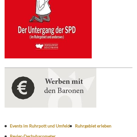
Events im Ruhrpott und Umfeld
Ruhrgebiet erleben
Revier-Derbybarometer