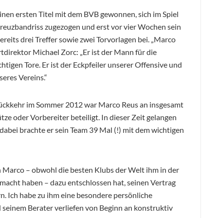
inen ersten Titel mit dem BVB gewonnen, sich im Spiel
Kreuzbandriss zugezogen und erst vor vier Wochen sein
reits drei Treffer sowie zwei Torvorlagen bei. „Marco
direktor Michael Zorc: „Er ist der Mann für die
tigen Tore. Er ist der Eckpfeiler unserer Offensive und
eres Vereins.“
r Rückkehr im Sommer 2012 war Marco Reus an insgesamt
ze oder Vorbereiter beteiligt. In dieser Zeit gelangen
; dabei brachte er sein Team 39 Mal (!) mit dem wichtigen
ch Marco – obwohl die besten Klubs der Welt ihm in der
macht haben – dazu entschlossen hat, seinen Vertrag
ern. Ich habe zu ihm eine besondere persönliche
seinem Berater verliefen von Beginn an konstruktiv