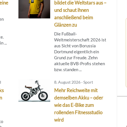
leine
bildet die Weltstars aus –
und schaut ihnen
anschließend beim
gen
Glänzen zu
Die Fußball-
e.
Weltmeisterschaft 2026 ist
n ...
aus Sicht von Borussia
Dortmund eigentlich ein
Grund zur Freude. Zehn
aktuelle BVB-Profis stehen
bzw. standen ...
d
8. August 2026 · Sport
ks
Mehr Reichweite mit
n
demselben Akku – oder
wie das E-Bike zum
rollenden Fitnessstudio
wird
co