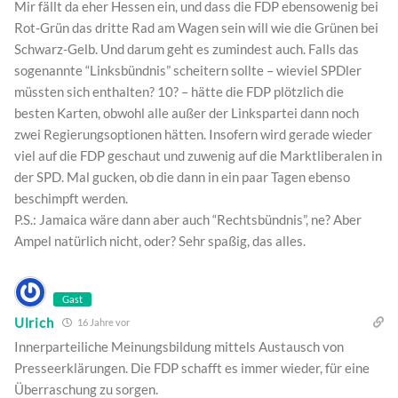
Mir fällt da eher Hessen ein, und dass die FDP ebensowenig bei
Rot-Grün das dritte Rad am Wagen sein will wie die Grünen bei
Schwarz-Gelb. Und darum geht es zumindest auch. Falls das
sogenannte “Linksbündnis” scheitern sollte – wieviel SPDler
müssten sich enthalten? 10? – hätte die FDP plötzlich die
besten Karten, obwohl alle außer der Linkspartei dann noch
zwei Regierungsoptionen hätten. Insofern wird gerade wieder
viel auf die FDP geschaut und zuwenig auf die Marktliberalen in
der SPD. Mal gucken, ob die dann in ein paar Tagen ebenso
beschimpft werden.
P.S.: Jamaica wäre dann aber auch “Rechtsbündnis”, ne? Aber
Ampel natürlich nicht, oder? Sehr spaßig, das alles.
Gast
Ulrich
16 Jahre vor
Innerparteiliche Meinungsbildung mittels Austausch von
Presseerklärungen. Die FDP schafft es immer wieder, für eine
Überraschung zu sorgen.