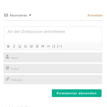
Abonnieren
Anmelden
{}
[+]
Name*
E-
Mail*
Webseite