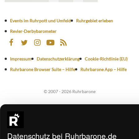
Events im Ruhrpott und Umfeld
Ruhrgebiet erleben
Revier-Derbybarometer
Impressum
Datenschutzerklärung
Cookie-Richtlinie (EU)
Ruhrbarone Browser Suite – Hilfe
Ruhrbarone App – Hilfe
© 2007 - 2026 Ruhrbarone
Datenschutz bei Ruhrbarone.de