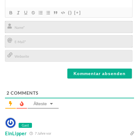
{}
[+]
Name*
E-
Mail*
Webseite
2
COMMENTS
Älteste
Gast
EinLipper
7 Jahre vor