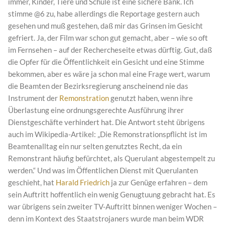
immer, Kinder, Tiere und Schule ist eine sichere Bank. Ich
stimme @6 zu, habe allerdings die Reportage gestern auch
gesehen und muß gestehen, daß mir das Grinsen im Gesicht
gefriert. Ja, der Film war schon gut gemacht, aber – wie so oft
im Fernsehen – auf der Rechercheseite etwas dürftig. Gut, daß
die Opfer für die Öffentlichkeit ein Gesicht und eine Stimme
bekommen, aber es wäre ja schon mal eine Frage wert, warum
die Beamten der Bezirksregierung anscheinend nie das
Instrument der
Remonstration
genutzt haben, wenn ihre
Überlastung eine ordnungsgerechte Ausführung ihrer
Dienstgeschäfte verhindert hat. Die Antwort steht übrigens
auch im Wikipedia-Artikel: „Die Remonstrationspflicht ist im
Beamtenalltag ein nur selten genutztes Recht, da ein
Remonstrant häufig befürchtet, als Querulant abgestempelt zu
werden.“ Und was im Öffentlichen Dienst mit Querulanten
geschieht, hat
Harald Friedrich
ja zur Genüge erfahren – dem
sein Auftritt hoffentlich ein wenig Genugtuung gebracht hat. Es
war übrigens sein zweiter TV-Auftritt binnen weniger Wochen –
denn im Kontext des Staatstrojaners wurde man beim WDR