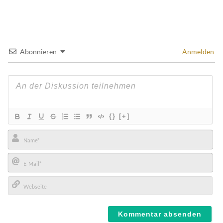
Abonnieren
Anmelden
{}
[+]
Name*
E-
Mail*
Webseite