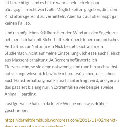
ist berechtigt. Und es hätte wahrscheinlich ein paar
pädagogisch echt wertvolle Möglichkeiten gegeben, dies dem
Kind altersgerecht zu vermitteln. Aber halt auf überhaupt gar
keinen Fall so.
Und um möglichen Kritikern hier den Wind aus den Segeln zu
nehmen: Ich hab mit Sicherheit kein übertrieben romantisches
Verhältnis zur Natur (mein Nick bezieht sich auf mein
Studienfach, nicht auf meine Einstellung). Ich esse auch Fleisch
aus Massentierhaltung. Außerdem befürworte ich
Tierversuche, so sie denn notwendig sind (und bin auch selbst
auf sie angewiesen). Ich würde mir nur wünschen, dass eben
auch Haustierhaltung mal kritisch hinterfragt wird, und genau
das passiert bislang nur in Extremfällen wie beispielsweise
Animal Hoarding.
Lustigerweise hab ich da letzte Woche noch was drüber
geschrieben:
https://dermitdemblubb.wordpress.com/2011/11/02/denkt-
denn-niemand-an-die-haustiere/