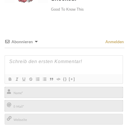
Abonnieren
Anmelden
{}
[+]
Name*
E-
Mail*
Webseite