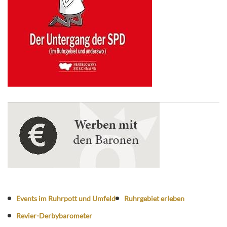
Events im Ruhrpott und Umfeld
Ruhrgebiet erleben
Revier-Derbybarometer