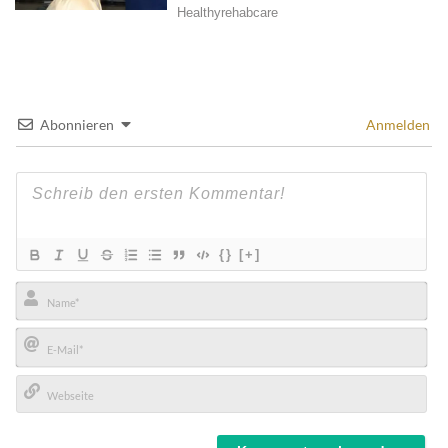
Abonnieren
Anmelden
{}
[+]
Name*
E-
Mail*
Webseite