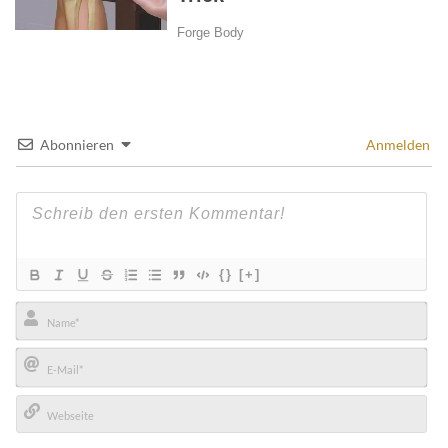
Abonnieren
Anmelden
{}
[+]
Name*
E-
Mail*
Webseite