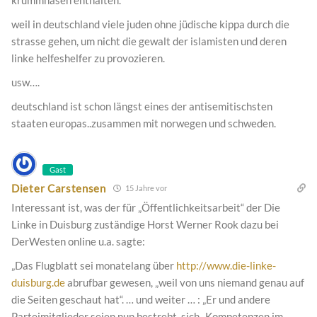
krummnasen enthalten.
weil in deutschland viele juden ohne jüdische kippa durch die
strasse gehen, um nicht die gewalt der islamisten und deren
linke helfeshelfer zu provozieren.
usw….
deutschland ist schon längst eines der antisemitischsten
staaten europas..zusammen mit norwegen und schweden.
Gast
Dieter Carstensen
15 Jahre vor
Interessant ist, was der für „Öffentlichkeitsarbeit“ der Die
Linke in Duisburg zuständige Horst Werner Rook dazu bei
DerWesten online u.a. sagte:
„Das Flugblatt sei monatelang über
http://www.die-linke-
duisburg.de
abrufbar gewesen, „weil von uns niemand genau auf
die Seiten geschaut hat“. … und weiter … : „Er und andere
Parteimitglieder seien nun bestrebt, sich „Kompetenzen im