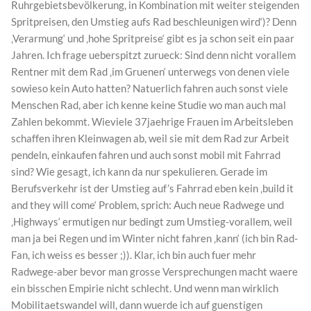
Ruhrgebietsbevölkerung, in Kombination mit weiter steigenden
Spritpreisen, den Umstieg aufs Rad beschleunigen wird‘)? Denn
‚Verarmung‘ und ‚hohe Spritpreise‘ gibt es ja schon seit ein paar
Jahren. Ich frage ueberspitzt zurueck: Sind denn nicht vorallem
Rentner mit dem Rad ‚im Gruenen‘ unterwegs von denen viele
sowieso kein Auto hatten? Natuerlich fahren auch sonst viele
Menschen Rad, aber ich kenne keine Studie wo man auch mal
Zahlen bekommt. Wieviele 37jaehrige Frauen im Arbeitsleben
schaffen ihren Kleinwagen ab, weil sie mit dem Rad zur Arbeit
pendeln, einkaufen fahren und auch sonst mobil mit Fahrrad
sind? Wie gesagt, ich kann da nur spekulieren. Gerade im
Berufsverkehr ist der Umstieg auf’s Fahrrad eben kein ‚build it
and they will come‘ Problem, sprich: Auch neue Radwege und
‚Highways‘ ermutigen nur bedingt zum Umstieg-vorallem, weil
man ja bei Regen und im Winter nicht fahren ‚kann‘ (ich bin Rad-
Fan, ich weiss es besser ;)). Klar, ich bin auch fuer mehr
Radwege-aber bevor man grosse Versprechungen macht waere
ein bisschen Empirie nicht schlecht. Und wenn man wirklich
Mobilitaetswandel will, dann wuerde ich auf guenstigen