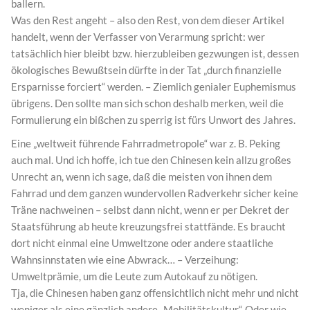
ballern.
Was den Rest angeht – also den Rest, von dem dieser Artikel
handelt, wenn der Verfasser von Verarmung spricht: wer
tatsächlich hier bleibt bzw. hierzubleiben gezwungen ist, dessen
ökologisches Bewußtsein dürfte in der Tat „durch finanzielle
Ersparnisse forciert“ werden. – Ziemlich genialer Euphemismus
übrigens. Den sollte man sich schon deshalb merken, weil die
Formulierung ein bißchen zu sperrig ist fürs Unwort des Jahres.
Eine „weltweit führende Fahrradmetropole“ war z. B. Peking
auch mal. Und ich hoffe, ich tue den Chinesen kein allzu großes
Unrecht an, wenn ich sage, daß die meisten von ihnen dem
Fahrrad und dem ganzen wundervollen Radverkehr sicher keine
Träne nachweinen – selbst dann nicht, wenn er per Dekret der
Staatsführung ab heute kreuzungsfrei stattfände. Es braucht
dort nicht einmal eine Umweltzone oder andere staatliche
Wahnsinnstaten wie eine Abwrack… – Verzeihung:
Umweltprämie, um die Leute zum Autokauf zu nötigen.
Tja, die Chinesen haben ganz offensichtlich nicht mehr und nicht
weniger als eine gänzlich andere „Mobilitätskultur“. Oder wie