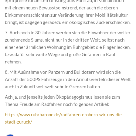
Spritpreise forcierten Umstieg aufs Fahrrad, in Kombination
mit einem neuen Bewusstseinstrend, der auch die oberen
Einkommensschichten zur Veränderung ihrer Mobilitätskultur
bringt, ist dagegen geradezu ein ökologisches Zuckerschlecken.
7. Auch noch in 30 Jahren werden sich die Einwohner der weiter
zunehmende Slums, nicht nur in der dritten Welt, selbst nach
einer eher ärmlichen Wohnung im Ruhrgebiet die Finger lecken,
bzw. dafür sehr weite Wege und große Gefahren in Kauf
nehmen.
8. Mit Außnahme von Panzern und Bulldozern wird sich die
Anzahl der 500PS Fahrzeuge in den Armutsvierteln dieser Welt
auch in Zukunft weltweit sehr in Grenzen halten.
Ach ja, und jenseits jeden Ökopädagogismus lesen sie zum
Thema Freude am Radfahren noch folgenden Artikel:
https://www.ruhrbarone.de/radfahren-erobern-wir-uns-die-
stadt-zuruck/