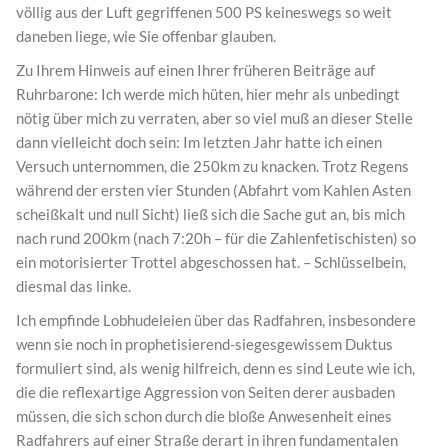
völlig aus der Luft gegriffenen 500 PS keineswegs so weit
daneben liege, wie Sie offenbar glauben.
Zu Ihrem Hinweis auf einen Ihrer früheren Beiträge auf
Ruhrbarone: Ich werde mich hüten, hier mehr als unbedingt
nötig über mich zu verraten, aber so viel muß an dieser Stelle
dann vielleicht doch sein: Im letzten Jahr hatte ich einen
Versuch unternommen, die 250km zu knacken. Trotz Regens
während der ersten vier Stunden (Abfahrt vom Kahlen Asten
scheißkalt und null Sicht) ließ sich die Sache gut an, bis mich
nach rund 200km (nach 7:20h – für die Zahlenfetischisten) so
ein motorisierter Trottel abgeschossen hat. – Schlüsselbein,
diesmal das linke.
Ich empfinde Lobhudeleien über das Radfahren, insbesondere
wenn sie noch in prophetisierend-siegesgewissem Duktus
formuliert sind, als wenig hilfreich, denn es sind Leute wie ich,
die die reflexartige Aggression von Seiten derer ausbaden
müssen, die sich schon durch die bloße Anwesenheit eines
Radfahrers auf einer Straße derart in ihren fundamentalen