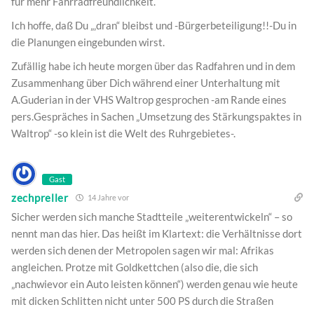
für mehr Fahrradfreundlichkeit.
Ich hoffe, daß Du „‚dran“ bleibst und -Bürgerbeteiligung!!-Du in
die Planungen eingebunden wirst.
Zufällig habe ich heute morgen über das Radfahren und in dem
Zusammenhang über Dich während einer Unterhaltung mit
A.Guderian in der VHS Waltrop gesprochen -am Rande eines
pers.Gespräches in Sachen „Umsetzung des Stärkungspaktes in
Waltrop“ -so klein ist die Welt des Ruhrgebietes-.
Gast
zechpreller
14 Jahre vor
Sicher werden sich manche Stadtteile „weiterentwickeln“ – so
nennt man das hier. Das heißt im Klartext: die Verhältnisse dort
werden sich denen der Metropolen sagen wir mal: Afrikas
angleichen. Protze mit Goldkettchen (also die, die sich
„nachwievor ein Auto leisten können“) werden genau wie heute
mit dicken Schlitten nicht unter 500 PS durch die Straßen