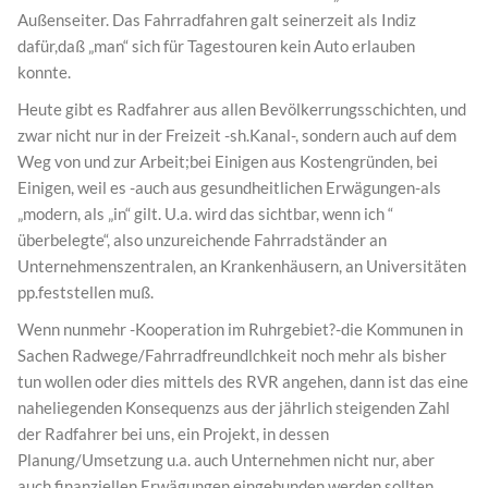
Außenseiter. Das Fahrradfahren galt seinerzeit als Indiz
dafür,daß „man“ sich für Tagestouren kein Auto erlauben
konnte.
Heute gibt es Radfahrer aus allen Bevölkerrungsschichten, und
zwar nicht nur in der Freizeit -sh.Kanal-, sondern auch auf dem
Weg von und zur Arbeit;bei Einigen aus Kostengründen, bei
Einigen, weil es -auch aus gesundheitlichen Erwägungen-als
„modern, als „in“ gilt. U.a. wird das sichtbar, wenn ich “
überbelegte“, also unzureichende Fahrradständer an
Unternehmenszentralen, an Krankenhäusern, an Universitäten
pp.feststellen muß.
Wenn nunmehr -Kooperation im Ruhrgebiet?-die Kommunen in
Sachen Radwege/Fahrradfreundlchkeit noch mehr als bisher
tun wollen oder dies mittels des RVR angehen, dann ist das eine
naheliegenden Konsequenzs aus der jährlich steigenden Zahl
der Radfahrer bei uns, ein Projekt, in dessen
Planung/Umsetzung u.a. auch Unternehmen nicht nur, aber
auch finanziellen Erwägungen eingebunden werden sollten.