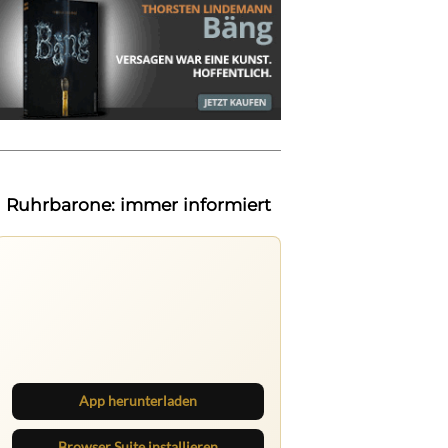
Ruhrbarone: immer informiert
Ruhrbarone: immer informiert
Neue Beiträge, Debatten und
Revierstoff: auf dem Handy mit der
App, am Rechner mit der Browser
Suite.
App herunterladen
Browser Suite installieren