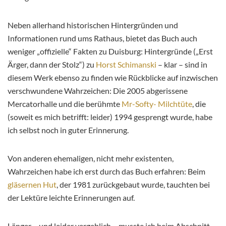
Neben allerhand historischen Hintergründen und
Informationen rund ums Rathaus, bietet das Buch auch
weniger „offizielle“ Fakten zu Duisburg: Hintergründe („Erst
Ärger, dann der Stolz“) zu
Horst Schimanski
– klar – sind in
diesem Werk ebenso zu finden wie Rückblicke auf inzwischen
verschwundene Wahrzeichen: Die 2005 abgerissene
Mercatorhalle und die berühmte
Mr-Softy- Milchtüte
, die
(soweit es mich betrifft: leider) 1994 gesprengt wurde, habe
ich selbst noch in guter Erinnerung.
Von anderen ehemaligen, nicht mehr existenten,
Wahrzeichen habe ich erst durch das Buch erfahren: Beim
gläsernen Hut
, der 1981 zurückgebaut wurde, tauchten bei
der Lektüre leichte Erinnerungen auf.
Länger – und leider vergeblich – musste ich beim Abschnitt