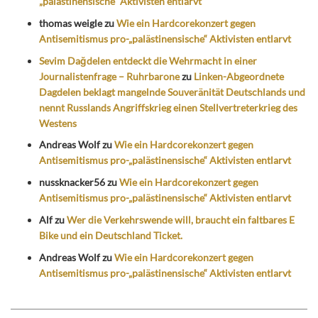
„palästinensische“ Aktivisten entlarvt
thomas weigle
zu
Wie ein Hardcorekonzert gegen
Antisemitismus pro-„palästinensische“ Aktivisten entlarvt
Sevim Dağdelen entdeckt die Wehrmacht in einer
Journalistenfrage – Ruhrbarone
zu
Linken-Abgeordnete
Dagdelen beklagt mangelnde Souveränität Deutschlands und
nennt Russlands Angriffskrieg einen Stellvertreterkrieg des
Westens
Andreas Wolf
zu
Wie ein Hardcorekonzert gegen
Antisemitismus pro-„palästinensische“ Aktivisten entlarvt
nussknacker56
zu
Wie ein Hardcorekonzert gegen
Antisemitismus pro-„palästinensische“ Aktivisten entlarvt
Alf
zu
Wer die Verkehrswende will, braucht ein faltbares E
Bike und ein Deutschland Ticket.
Andreas Wolf
zu
Wie ein Hardcorekonzert gegen
Antisemitismus pro-„palästinensische“ Aktivisten entlarvt