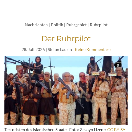
Nachrichten
|
Politik
|
Ruhrgebiet
|
Ruhrpilot
Der Ruhrpilot
28. Juli 2026
| Stefan Laurin
Keine Kommentare
Terroristen des Islamischen Staates Foto: Zezoyo Lizenz:
CC BY-SA