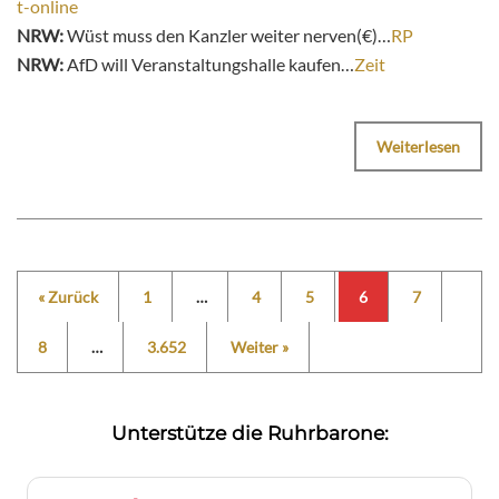
t-online
NRW:
Wüst muss den Kanzler weiter nerven(€)…
RP
NRW:
AfD will Veranstaltungshalle kaufen…
Zeit
Weiterlesen
« Zurück
1
…
4
5
6
7
8
…
3.652
Weiter »
Unterstütze die Ruhrbarone: