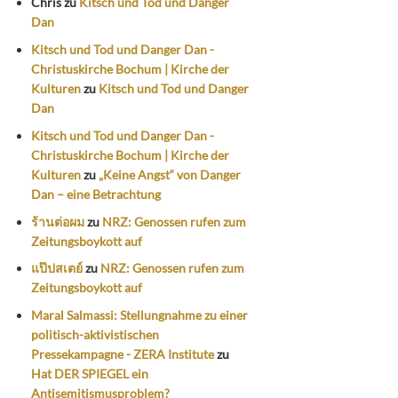
Chris
zu
Kitsch und Tod und Danger
Dan
Kitsch und Tod und Danger Dan -
Christuskirche Bochum | Kirche der
Kulturen
zu
Kitsch und Tod und Danger
Dan
Kitsch und Tod und Danger Dan -
Christuskirche Bochum | Kirche der
Kulturen
zu
„Keine Angst“ von Danger
Dan – eine Betrachtung
ร้านต่อผม
zu
NRZ: Genossen rufen zum
Zeitungsboykott auf
แป๊ปสเตย์
zu
NRZ: Genossen rufen zum
Zeitungsboykott auf
Maral Salmassi: Stellungnahme zu einer
politisch-aktivistischen
Pressekampagne - ZERA Institute
zu
Hat DER SPIEGEL ein
Antisemitismusproblem?