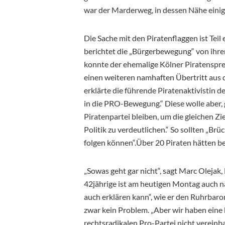
war der Marderweg, in dessen Nähe einig
Die Sache mit den Piratenflaggen ist Tei
berichtet die „Bürgerbewegung“ von ihr
konnte der ehemalige Kölner Piratenspr
einen weiteren namhaften Übertritt aus 
erklärte die führende Piratenaktivistin d
in die PRO-Bewegung.“ Diese wolle aber,
Piratenpartei bleiben, um die gleichen 
Politik zu verdeutlichen.“ So sollten „Br
folgen können“.Über 20 Piraten hätten b
„Sowas geht gar nicht“, sagt Marc Olejak
42jährige ist am heutigen Montag auch n
auch erklären kann“, wie er den Ruhrbaro
zwar kein Problem. „Aber wir haben eine k
rechtsradikalen Pro-Partei nicht vereinba