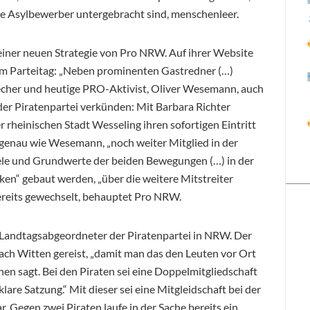
e Asylbewerber untergebracht sind, menschenleer.
l einer neuen Strategie von Pro NRW
. Auf ihrer Website
em Parteitag: „Neben prominenten Gastredner (…)
echer und heutige PRO-Aktivist, Oliver Wesemann, auch
der Piratenpartei verkünden: Mit Barbara Richter
er rheinischen Stadt Wesseling ihren sofortigen Eintritt
 genau wie Wesemann, „noch weiter Mitglied in der
Ziele und Grundwerte der beiden Bewegungen (…) in der
ücken“ gebaut werden, „über die weitere Mitstreiter
ereits gewechselt, behauptet Pro NRW.
, Landtagsabgeordneter der Piratenpartei in NRW. Der
ach Witten gereist, „damit man das den Leuten vor Ort
nen sagt. Bei den Piraten sei eine Doppelmitgliedschaft
lare Satzung.“ Mit dieser sei eine Mitgleidschaft bei der
r. Gegen zwei Piraten laufe in der Sache bereits ein