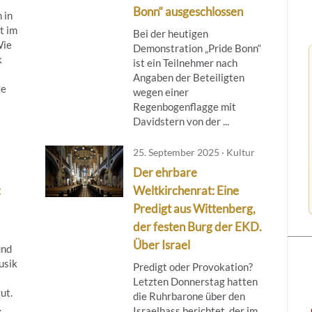
Bonn“ ausgeschlossen
 in
t im
Bei der heutigen
Wie
Demonstration „Pride Bonn“
k
ist ein Teilnehmer nach
Angaben der Beteiligten
ie
wegen einer
Regenbogenflagge mit
Davidstern von der ...
25. September 2025 · Kultur
Der ehrbare
:
Weltkirchenrat: Eine
Predigt aus Wittenberg,
der festen Burg der EKD.
Über Israel
und
usik
Predigt oder Provokation?
Letzten Donnerstag hatten
ut.
die Ruhrbarone über den
.
Israelhass berichtet, der im