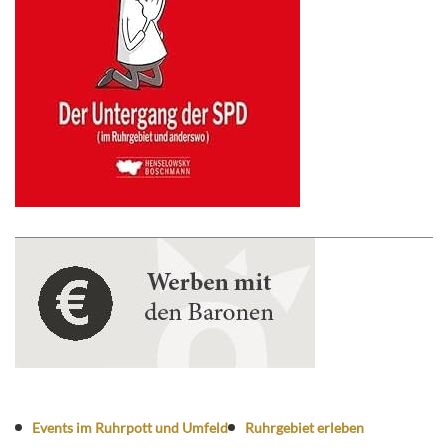
Events im Ruhrpott und Umfeld
Ruhrgebiet erleben