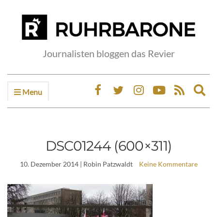
Journalisten bloggen das Revier
Menu
Ex
sea
fo
DSC01244 (600×311)
10. Dezember 2014
| Robin Patzwaldt
Keine Kommentare