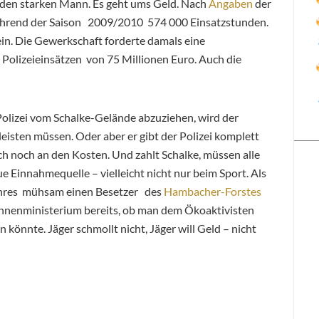
r den starken Mann. Es geht ums Geld. Nach
Angaben
der
ährend der Saison 2009/2010 574 000 Einsatzstunden.
ein. Die Gewerkschaft forderte damals eine
 Polizeieinsätzen von 75 Millionen Euro. Auch die
olizei vom Schalke-Gelände abzuziehen, wird der
leisten müssen. Oder aber er gibt der Polizei komplett
auch noch an den Kosten. Und zahlt Schalke, müssen alle
e Einnahmequelle – vielleicht nicht nur beim Sport. Als
ahres mühsam einen Besetzer des
Hambacher-Forstes
Innenministerium bereits, ob man dem Ökoaktivisten
 könnte. Jäger schmollt nicht, Jäger will Geld – nicht