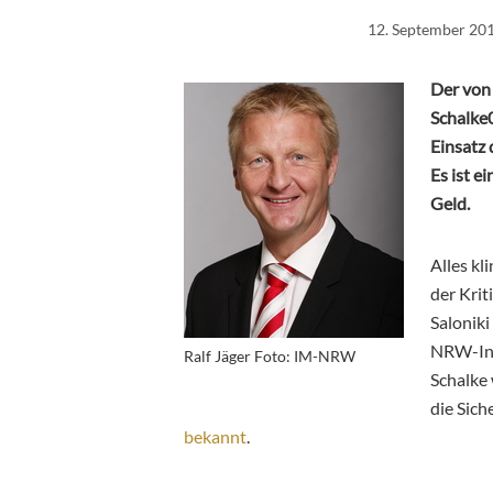
12. September 20
Der von
Schalke0
Einsatz 
Es ist e
Geld.
Alles kl
der Krit
Saloniki
NRW-Inn
Ralf Jäger Foto: IM-NRW
Schalke 
die Sic
bekannt
.