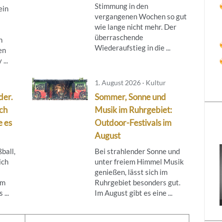
Stimmung in den
ein
vergangenen Wochen so gut
wie lange nicht mehr. Der
überraschende
n
Wiederaufstieg in die ...
en
...
1. August 2026 · Kultur
der.
Sommer, Sonne und
ch
Musik im Ruhrgebiet:
e es
Outdoor-Festivals im
August
ball,
Bei strahlender Sonne und
ich
unter freiem Himmel Musik
genießen, lässt sich im
um
Ruhrgebiet besonders gut.
...
Im August gibt es eine ...