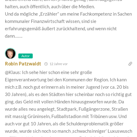
halten, auch öffentlich, auch über die Medien.
Und da mögliche „Erzähler“ um meine Fachkompetenz in Sachen
kommunaler Finanzwirtschaft wissen, sind sie
erfahrungsgemäß äußert zurückhaltend, und wenn nicht
dann…….
Autor
Robin Patzwaldt
12 Jahre vor
@Klaus: Ich sehe hier schon eine sehr große
Eigenverantwortung bei den Kommunen der Region. Ich kann
mich z.B. noch gut erinnern als in meiner Jugend (vor ca. 20 bis
30 Jahren), als es den Städten hier scheinbar noch so richtig gut
ging, das Geld mit vollen Händen hinausgeworfen wurde. Da
wurde alles neu angelegt, Stadtpark, Fußgängerzone, Straßen
mit massig Grüninseln, Fußballstadion mit Tribünen usw. Und
auch vor gut 10 Jahren, als die Schuldenproblematik größer
wurde, wurde sich noch so manch ‚schwachsinniger‘ Luxuswusch