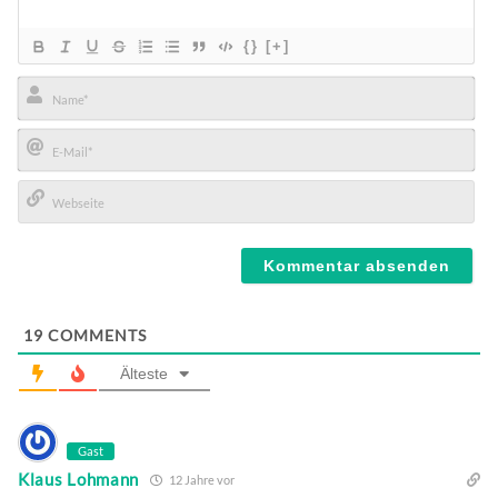
{}
[+]
Name*
E-
Mail*
Webseite
19
COMMENTS
Älteste
Gast
Klaus Lohmann
12 Jahre vor