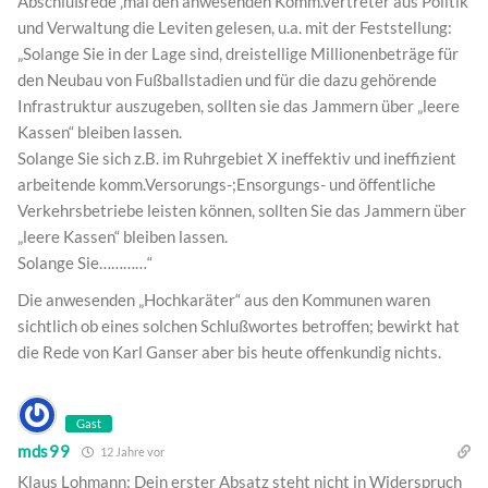
Abschlußrede ‚mal den anwesenden Komm.vertreter aus Politik
und Verwaltung die Leviten gelesen, u.a. mit der Feststellung:
„Solange Sie in der Lage sind, dreistellige Millionenbeträge für
den Neubau von Fußballstadien und für die dazu gehörende
Infrastruktur auszugeben, sollten sie das Jammern über „leere
Kassen“ bleiben lassen.
Solange Sie sich z.B. im Ruhrgebiet X ineffektiv und ineffizient
arbeitende komm.Versorungs-;Ensorgungs- und öffentliche
Verkehrsbetriebe leisten können, sollten Sie das Jammern über
„leere Kassen“ bleiben lassen.
Solange Sie…………“
Die anwesenden „Hochkaräter“ aus den Kommunen waren
sichtlich ob eines solchen Schlußwortes betroffen; bewirkt hat
die Rede von Karl Ganser aber bis heute offenkundig nichts.
Gast
mds99
12 Jahre vor
Klaus Lohmann: Dein erster Absatz steht nicht in Widerspruch