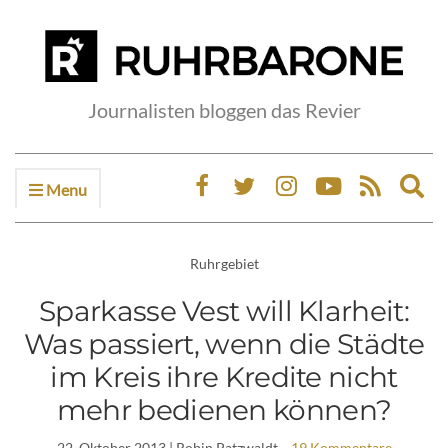
Journalisten bloggen das Revier
Menu
Ex
sea
fo
Ruhrgebiet
Sparkasse Vest will Klarheit:
Was passiert, wenn die Städte
im Kreis ihre Kredite nicht
mehr bedienen können?
22. Oktober 2013
| Robin Patzwaldt
19 Kommentare