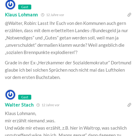
Gast
Klaus Lohmann
12 Jahre vor
@Walter, Robin: Lasst Ihr Euch von den Kommunen auch gern
erzählen, dass mit dem erbettelten Landes-/Bundesgeld ja nur
„Notwendiges“ und „Gutes“ getan werden soll, weil man ja
„unverschuldet“ dermaßen klamm wurde? Weil angeblich die
„sozialen Brennpunkte explodieren“?
Grade in der Ex-„Herzkammer der Sozialdemokratur“ Dortmund
glaube ich bei solchen Sprüchen noch nicht mal das Luftholen
vor dem ersten Buchstaben.
Gast
Walter Stach
12 Jahre vor
Klaus Lohmann,
mir erzählt niemand ‚was.
Und wüde mir etwas erzählt, z.B. hier in Waltrop, was sachlich
unzutreffend wäre, bin ich „Manns genug“, dann dagegen zu