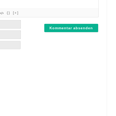
{}
[+]