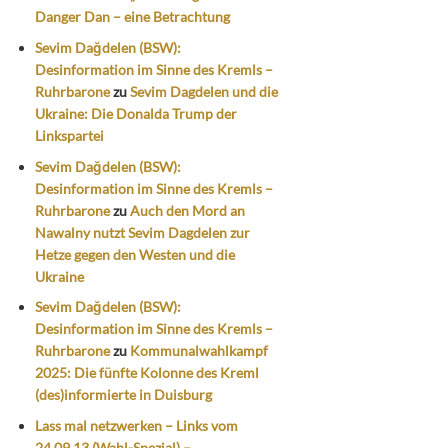
Danger Dan – eine Betrachtung
Sevim Dağdelen (BSW):
Desinformation im Sinne des Kremls –
Ruhrbarone
zu
Sevim Dagdelen und die
Ukraine: Die Donalda Trump der
Linkspartei
Sevim Dağdelen (BSW):
Desinformation im Sinne des Kremls –
Ruhrbarone
zu
Auch den Mord an
Nawalny nutzt Sevim Dagdelen zur
Hetze gegen den Westen und die
Ukraine
Sevim Dağdelen (BSW):
Desinformation im Sinne des Kremls –
Ruhrbarone
zu
Kommunalwahlkampf
2025: Die fünfte Kolonne des Kreml
(des)informierte in Duisburg
Lass mal netzwerken – Links vom
24.09.13 (Wahl-Spezial) –