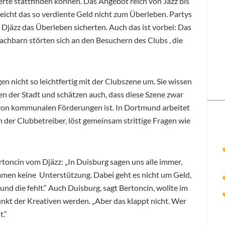
te stattfinden können. Das Angebot reich von Jazz bis
reicht das so verdiente Geld nicht zum Überleben. Partys
 Djäzz das Überleben sicherten. Auch das ist vorbei: Das
chbarn störten sich an den Besuchern des Clubs , die
n nicht so leichtfertig mit der Clubszene um. Sie wissen
en der Stadt und schätzen auch, dass diese Szene zwar
von kommunalen Förderungen ist. In Dortmund arbeitet
 der Clubbetreiber, löst gemeinsam strittige Fragen wie
toncin vom Djäzz: „In Duisburg sagen uns alle immer,
mmen keine Unterstützung. Dabei geht es nicht um Geld,
nd die fehlt.“ Auch Duisburg, sagt Bertoncin, wollte im
kt der Kreativen werden. „Aber das klappt nicht. Wer
t.“