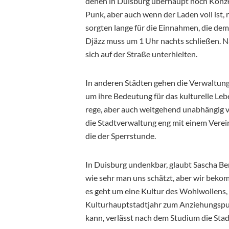
denen in Duisburg überhaupt noch Konzer
Punk, aber auch wenn der Laden voll ist, 
sorgten lange für die Einnahmen, die dem
Djäzz muss um 1 Uhr nachts schließen. Na
sich auf der Straße unterhielten.
In anderen Städten gehen die Verwaltunge
um ihre Bedeutung für das kulturelle Leb
rege, aber auch weitgehend unabhängig 
die Stadtverwaltung eng mit einem Verein
die der Sperrstunde.
In Duisburg undenkbar, glaubt Sascha Ber
wie sehr man uns schätzt, aber wir beko
es geht um eine Kultur des Wohlwollens, u
Kulturhauptstadtjahr zum Anziehungspun
kann, verlässt nach dem Studium die Stad