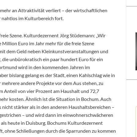
ehr an Attraktivität verliert – der wirtschaftlichen
 nahtlos im Kulturbereich fort.
freie Szene. Kulturdezernent Jörg Stüdemann: „Wir
Million Euro im Jahr mehr für die freie Szene
 mit dem Geld neben Kleinkunstveranstaltungen und
 die unbürokratisch ein paar hundert Euro für ein
Dortmund wird in den kommenden Jahren im
er bislang gelang es der Stadt, einen Kahlschlag wie in
mehrere andere Projekte vor dem Aus stehen, zu
em Anteil von vier Prozent am Haushalt und 72,7
mehr kosten. Ähnlich ist die Situation in Bochum. Auch
gs nicht stärker als in den anderen Haushaltsbereichen –
n gestrichen – und wird dann im einwohnerschwächeren
 als heute in Duisburg. Bochums Kulturdezernent
fft, ohne Schließungen durch die Sparrunden zu kommen