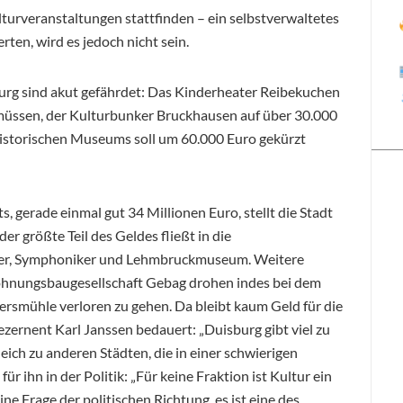
turveranstaltungen stattfinden – ein selbstverwaltetes
ten, wird es jedoch nicht sein.
urg sind akut gefährdet: Das Kinderheater Reibekuchen
 müssen, der Kulturbunker Bruckhausen auf über 30.000
historischen Museums soll um 60.000 Euro gekürzt
, gerade einmal gut 34 Millionen Euro, stellt die Stadt
er größte Teil des Geldes fließt in die
per, Symphoniker und Lehmbruckmuseum. Weitere
ohnungsbaugesellschaft Gebag drohen indes bei dem
smühle verloren zu gehen. Da bleibt kaum Geld für die
ezernent Karl Janssen bedauert: „Duisburg gibt viel zu
eich zu anderen Städten, die in einer schwierigen
ür ihn in der Politik: „Für keine Fraktion ist Kultur ein
ine Frage der politischen Richtung, es ist eine des