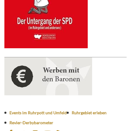
Events im Ruhrpott und Umfeld
Ruhrgebiet erleben
Revier-Derbybarometer