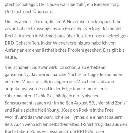
pflichtschuldigst. Der Laden war überfüllt, ein Riesenerfolg.
Und roch nach Überreife.
Dieses andere Datum, diesen 9. November ein knappes Jahr
zuvor, habe ich fassungslos am Fernseher verfolgt. Ich behielt
Recht: Armeen in Marmorjeans überfluteten unsere heimeligen
BRD-Gehstraßen. In der Wiedervereinigung habe ich von
Anfang an ein eher ästhetisches Problem gesehen. Das gilt bis
heute.
Viel schöner, und zwar wirklich schön, also erhebend,
gänsehäutig, das waren manche Nächte im Logo den Sommer
vor dem Mauerfall, als in Ungarn der Maschendrahtzaun
aufgeknipst wurde und in der Folge immer mehr Leute
rübermachten. Da hieß es häufig in der typischen
Samstagnacht, sagen wir im heißen August 89, „hier sind Zonis“,
und Ralle spielte Neil Young, „Keep on Rockin in the Free
World“, und das war wahrlich eine Hymne, die einen schauern
ließ. Auch wenn ich ein selbstbemaltes T-Shirt trug, das aus den
Buchstaben „Zonis verpisst euch“ die BRD-Umrisse