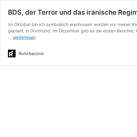
BDS, der Terror und das iranische Regim
Im Oktober bin ich symbolisch erschossen worden vor meiner K
geplant, in Dortmund. Im Dezember gab es die ersten Berichte, h
BDS,
…
weiterlesen
der
Terror
Ruhrbarone
und
das
iranische
Regime:
Eine
Ermittlung
in
eigener
Sache