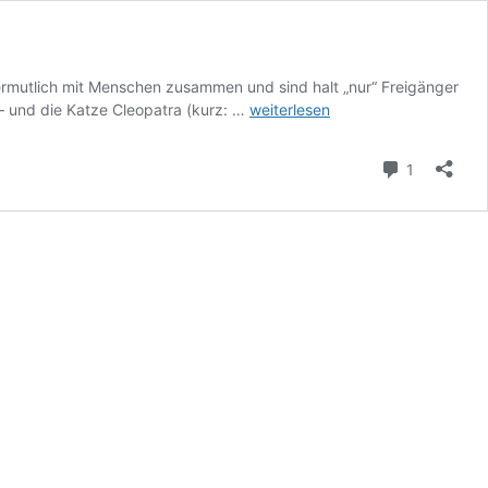
vermutlich mit Menschen zusammen und sind halt „nur“ Freigänger
Straßenkater
 – und die Katze Cleopatra (kurz: …
weiterlesen
Moses
macht
Kommenta
1
jetzt
ins
Katzenklo