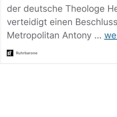
der deutsche Theologe He
verteidigt einen Beschluss
Terror-
Metropolitan Antony …
we
Theolog
Kirchen
weltwei
Ruhrbarone
verkau
sich
an
BDS.
Es
geht
um
580
Mio
Followe