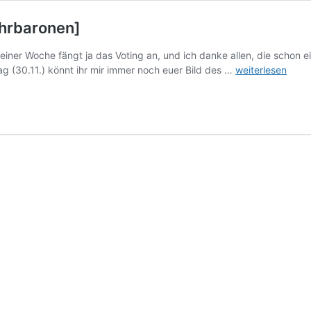
hrbaronen]
einer Woche fängt ja das Voting an, und ich danke allen, die schon ei
[Weihnachtsfot
g (30.11.) könnt ihr mir immer noch euer Bild des …
weiterlesen
bei
den
Ruhrbaronen]