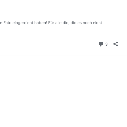
n Foto eingereicht haben! Für alle die, die es noch nicht
owettbewerb
Kommenta
3