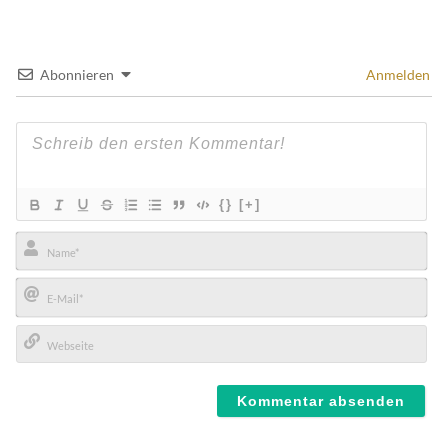
Abonnieren
Anmelden
{}
[+]
Name*
E-
Mail*
Webseite