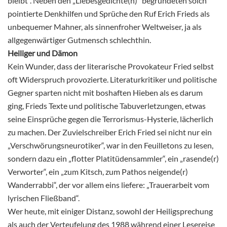
bleibt“. Neben den „Liebesgedichte(n)“ begründeten solch
pointierte Denkhilfen und Sprüche den Ruf Erich Frieds als
unbequemer Mahner, als sinnenfroher Weltweiser, ja als
allgegenwärtiger Gutmensch schlechthin.
Heiliger und Dämon
Kein Wunder, dass der literarische Provokateur Fried selbst
oft Widerspruch provozierte. Literaturkritiker und politische
Gegner sparten nicht mit boshaften Hieben als es darum
ging, Frieds Texte und politische Tabuverletzungen, etwas
seine Einsprüche gegen die Terrorismus-Hysterie, lächerlich
zu machen. Der Zuvielschreiber Erich Fried sei nicht nur ein
„Verschwörungsneurotiker“, war in den Feuilletons zu lesen,
sondern dazu ein „flotter Platitüdensammler“, ein „rasende(r)
Verworter“, ein „zum Kitsch, zum Pathos neigende(r)
Wanderrabbi“, der vor allem eins liefere: „Trauerarbeit vom
lyrischen Fließband“.
Wer heute, mit einiger Distanz, sowohl der Heiligsprechung
als auch der Verteufelung des 1988 während einer Lesereise