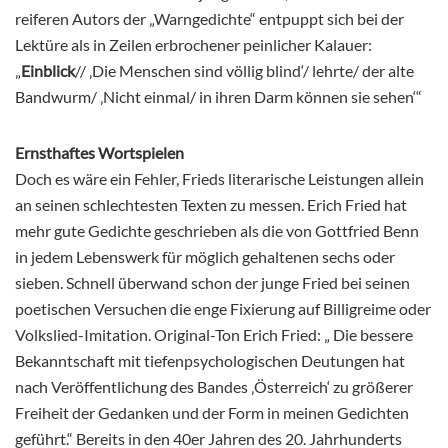
reiferen Autors der „Warngedichte“ entpuppt sich bei der
Lektüre als in Zeilen erbrochener peinlicher Kalauer:
„
Einblick
// ‚Die Menschen sind völlig blind‘/ lehrte/ der alte
Bandwurm/ ‚Nicht einmal/ in ihren Darm können sie sehen‘“
Ernsthaftes Wortspielen
Doch es wäre ein Fehler, Frieds literarische Leistungen allein
an seinen schlechtesten Texten zu messen. Erich Fried hat
mehr gute Gedichte geschrieben als die von Gottfried Benn
in jedem Lebenswerk für möglich gehaltenen sechs oder
sieben. Schnell überwand schon der junge Fried bei seinen
poetischen Versuchen die enge Fixierung auf Billigreime oder
Volkslied-Imitation. Original-Ton Erich Fried: „ Die bessere
Bekanntschaft mit tiefenpsychologischen Deutungen hat
nach Veröffentlichung des Bandes ‚Österreich‘ zu größerer
Freiheit der Gedanken und der Form in meinen Gedichten
geführt.“ Bereits in den 40er Jahren des 20. Jahrhunderts