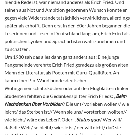
hier die Rede ist, war niemand anderes als Erich Fried. Und
seinen aus Not und Ambition geborenen Wunsch konnte er
gegen viele Widerstände tatsächlich verwirklichen, allerdings
später als erhofft. Denn erst in den 60er Jahren begannen die
Leserinnen und Leser in Deutschland langsam, Erich Fried als
politischen Lyriker und Sprachartisten wahrzunehmen und
zu schätzen.
Um 1980 sah das alles dann ganz anders aus: Eine junge
Fangemeinde verehrte Erich Fried geradezu als großen alten
Mann der Literatur, als Poeten mit Guru-Qualitäten. An
kaum einer Pin-Wand bundesdeutscher
Wohngemeinschaftsküchen oder auf den Flugblättern linker
Studenten fehlten die Gedankensplitter Erich Frieds: „
Beim
Nachdenken über Vorbilder
// Die uns/ vorleben wollen// wie
leicht/ das Sterben ist// Wenn sie uns/ vorsterben wollten//
wie leicht/ wäre das Leben“. Oder: „
Status quo
// Wer will/
daß die Welt/ so bleibt/ wie sie ist/ der will nicht/ daß sie