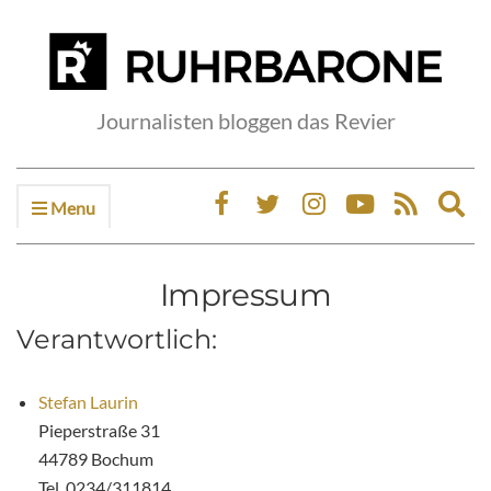
Journalisten bloggen das Revier
Menu
Ex
sea
fo
Impressum
Verantwortlich:
Stefan Laurin
Pieperstraße 31
44789 Bochum
Tel. 0234/311814