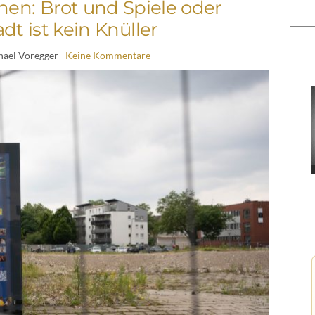
hen: Brot und Spiele oder
dt ist kein Knüller
hael Voregger
Keine Kommentare