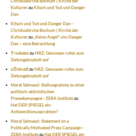
Christuskirche Bochum | Kirche der
Kulturen
zu
Kitsch und Tod und Danger
Dan
Kitsch und Tod und Danger Dan -
Christuskirche Bochum | Kirche der
Kulturen
zu
„Keine Angst“ von Danger
Dan – eine Betrachtung
ร้านต่อผม
zu
NRZ: Genossen rufen zum
Zeitungsboykott auf
แป๊ปสเตย์
zu
NRZ: Genossen rufen zum
Zeitungsboykott auf
Maral Salmassi: Stellungnahme zu einer
politisch-aktivistischen
Pressekampagne - ZERA Institute
zu
Hat DER SPIEGEL ein
Antisemitismusproblem?
Maral Salmassi: Statement on a
Politically Motivated Press Campaign -
ZERA Institute
zu
Hat DER SPIEGEL ein