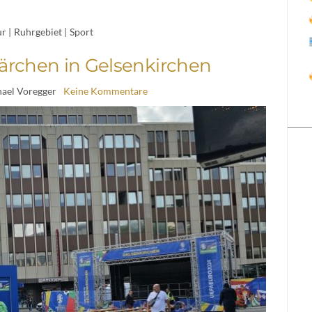
ur
|
Ruhrgebiet
|
Sport
rchen in Gelsenkirchen
hael Voregger
Keine Kommentare