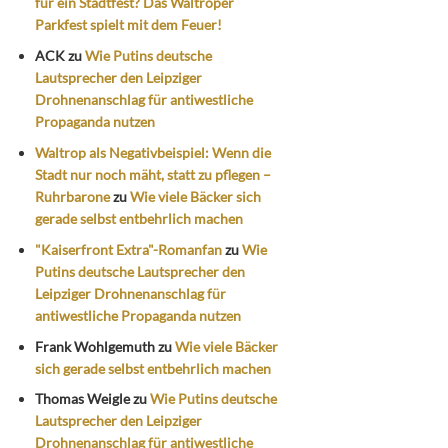
für ein Stadtfest? Das Waltroper
Parkfest spielt mit dem Feuer!
ACK
zu
Wie Putins deutsche
Lautsprecher den Leipziger
Drohnenanschlag für antiwestliche
Propaganda nutzen
Waltrop als Negativbeispiel: Wenn die
Stadt nur noch mäht, statt zu pflegen –
Ruhrbarone
zu
Wie viele Bäcker sich
gerade selbst entbehrlich machen
"Kaiserfront Extra"-Romanfan
zu
Wie
Putins deutsche Lautsprecher den
Leipziger Drohnenanschlag für
antiwestliche Propaganda nutzen
Frank Wohlgemuth
zu
Wie viele Bäcker
sich gerade selbst entbehrlich machen
Thomas Weigle
zu
Wie Putins deutsche
Lautsprecher den Leipziger
Drohnenanschlag für antiwestliche