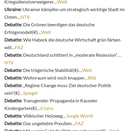
Kriegsdienstverweigerer…
Welt
Ukraine:
Ukrainer kämpfen um strategisch wichtige Stadt im
Osten…
NTV
Debatte:
Die Grünen beerdigen das deutsche
Erfolgsmodell(€)…
Welt
Debatte:
Wie Habeck die deutsche Wirtschaft grün färben
will…
FAZ
Debatte:
Deutschland schlittert in „moderate Rezession“…
NTV
Debatte:
Die trügerische Stabilität(€)…
Welt
Debatte:
Wohnraum wird noch knapper…
Bild
Debatte:
„
Regime Change muss Ziel deutscher Politik
sein“(€)…
Spiegel
Debatte:
Transgender-Propaganda in Kasseler
Kindergarten(€)…
Cicero
Debatte:
Völkischer Holzweg…
Jungle World
Debatte:
Das ungeliebte Preußen…
FAZ
Debatte:
Mit wenig Geld die Bildung verbessern(€)…
Welt