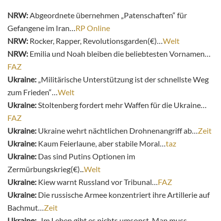
NRW:
Abgeordnete übernehmen „Patenschaften“ für
Gefangene im Iran…
RP Online
NRW:
Rocker, Rapper, Revolutionsgarden(€)…
Welt
NRW:
Emilia und Noah bleiben die beliebtesten Vornamen…
FAZ
Ukraine:
„Militärische Unterstützung ist der schnellste Weg
zum Frieden“…
Welt
Ukraine:
Stoltenberg fordert mehr Waffen für die Ukraine…
FAZ
Ukraine:
Ukraine wehrt nächtlichen Drohnenangriff ab…
Zeit
Ukraine:
Kaum Feierlaune, aber stabile Moral…
taz
Ukraine:
Das sind Putins Optionen im
Zermürbungskrieg(€)..
.Welt
Ukraine:
Kiew warnt Russland vor Tribunal…
FAZ
Ukraine:
Die russische Armee konzentriert ihre Artillerie auf
Bachmut…
Zeit
Ukraine:
„
Im Leben gibt es nichts umsonst. Man muss