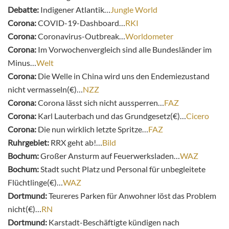
Debatte:
Indigener Atlantik…
Jungle World
Corona:
COVID-19-Dashboard…
RKI
Corona:
Coronavirus-Outbreak…
Worldometer
Corona:
Im Vorwochenvergleich sind alle Bundesländer im
Minus…
Welt
Corona:
Die Welle in China wird uns den Endemiezustand
nicht vermasseln(€)…
NZZ
Corona:
Corona lässt sich nicht aussperren…
FAZ
Corona:
Karl Lauterbach und das Grundgesetz(€)…
Cicero
Corona:
Die nun wirklich letzte Spritze…
FAZ
Ruhrgebiet:
RRX geht ab!…
Bild
Bochum:
Großer Ansturm auf Feuerwerksladen…
WAZ
Bochum:
Stadt sucht Platz und Personal für unbegleitete
Flüchtlinge(€)…
WAZ
Dortmund:
Teureres Parken für Anwohner löst das Problem
nicht(€)…
RN
Dortmund:
Karstadt-Beschäftigte kündigen nach