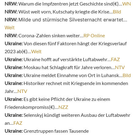
NRW:
Warum die Impfzentren jetzt Geschichte sind(€)…
WN
NRW:
Wüst weit vorn, Kutschaty kriegte die Krise…
Bild
NRW:
Milde und stürmische Silvesternacht erwartet…
Welt
NRW:
Corona-Zahlen sinken weiter…
RP Online
Ukraine:
Von diesen fünf Faktoren hängt der Kriegsverlauf
2023 ab(€)…
Welt
Ukraine:
Ukraine hofft auf verstärkte Luftabwehr…
FAZ
Ukraine:
Moskau hat Schlagkraft für Jahre verloren…
NTV
Ukraine:
Ukraine meldet Einnahme von Ort in Luhansk…
Bild
Ukraine:
Historiker rechnet mit Kriegsende im kommenden
Jahr…
NTV
Ukraine:
Es gibt keine Pflicht der Ukraine zu einem
Friedenskompromiss(€)…
NZZ
Ukraine:
Selenskyj kündigt weiteren Ausbau der Luftabwehr
an…
FAZ
Ukraine:
Grenztruppen fassen Tausende