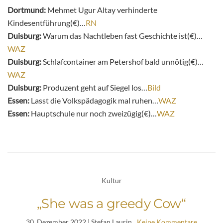
Dortmund:
Mehmet Ugur Altay verhinderte
Kindesentführung(€)…
RN
Duisburg:
Warum das Nachtleben fast Geschichte ist(€)…
WAZ
Duisburg:
Schlafcontainer am Petershof bald unnötig(€)…
WAZ
Duisburg:
Produzent geht auf Siegel los…
Bild
Essen:
Lasst die Volkspädagogik mal ruhen…
WAZ
Essen:
Hauptschule nur noch zweizügig(€)…
WAZ
Kultur
„She was a greedy Cow“
30. Dezember 2022
| Stefan Laurin
Keine Kommentare