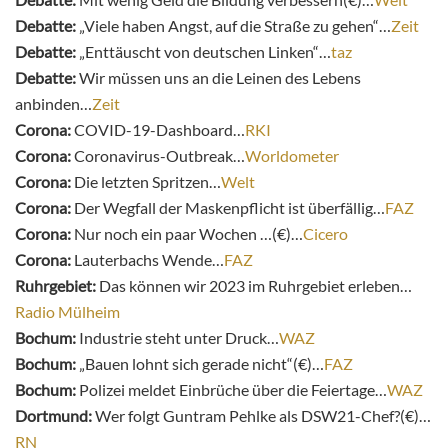
Debatte:
„Viele haben Angst, auf die Straße zu gehen“…
Zeit
Debatte:
„Enttäuscht von deutschen Linken“…
taz
Debatte:
Wir müssen uns an die Leinen des Lebens
anbinden…
Zeit
Corona:
COVID-19-Dashboard…
RKI
Corona:
Coronavirus-Outbreak…
Worldometer
Corona:
Die letzten Spritzen…
Welt
Corona:
Der Wegfall der Maskenpflicht ist überfällig…
FAZ
Corona:
Nur noch ein paar Wochen …(€)…
Cicero
Corona:
Lauterbachs Wende…
FAZ
Ruhrgebiet:
Das können wir 2023 im Ruhrgebiet erleben…
Radio Mülheim
Bochum:
Industrie steht unter Druck…
WAZ
Bochum:
„Bauen lohnt sich gerade nicht“(€)…
FAZ
Bochum:
Polizei meldet Einbrüche über die Feiertage…
WAZ
Dortmund:
Wer folgt Guntram Pehlke als DSW21-Chef?(€)…
RN