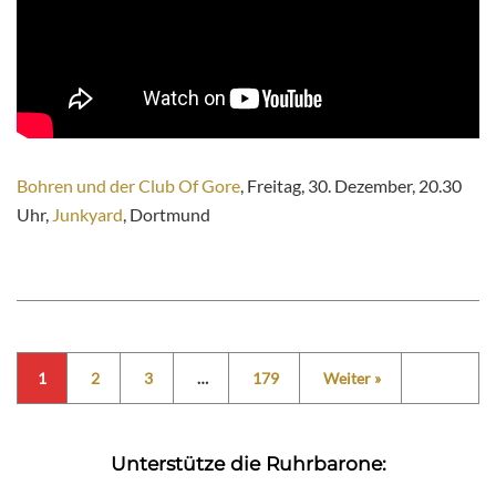
Bohren und der Club Of Gore
, Freitag, 30. Dezember, 20.30
Uhr,
Junkyard
, Dortmund
1
2
3
…
179
Weiter »
Unterstütze die Ruhrbarone: