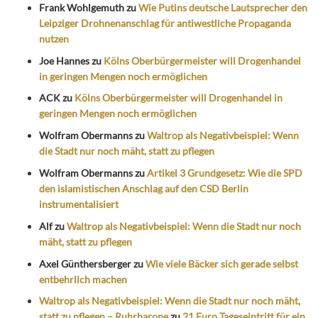
Frank Wohlgemuth
zu
Wie Putins deutsche Lautsprecher den
Leipziger Drohnenanschlag für antiwestliche Propaganda
nutzen
Joe Hannes
zu
Kölns Oberbürgermeister will Drogenhandel
in geringen Mengen noch ermöglichen
ACK
zu
Kölns Oberbürgermeister will Drogenhandel in
geringen Mengen noch ermöglichen
Wolfram Obermanns
zu
Waltrop als Negativbeispiel: Wenn
die Stadt nur noch mäht, statt zu pflegen
Wolfram Obermanns
zu
Artikel 3 Grundgesetz: Wie die SPD
den islamistischen Anschlag auf den CSD Berlin
instrumentalisiert
Alf
zu
Waltrop als Negativbeispiel: Wenn die Stadt nur noch
mäht, statt zu pflegen
Axel Günthersberger
zu
Wie viele Bäcker sich gerade selbst
entbehrlich machen
Waltrop als Negativbeispiel: Wenn die Stadt nur noch mäht,
statt zu pflegen – Ruhrbarone
zu
21 Euro Tageseintritt für ein