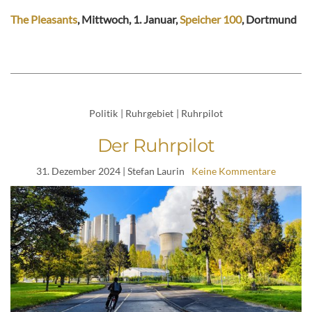
The Pleasants
, Mittwoch, 1. Januar,
Speicher 100
, Dortmund
Politik
|
Ruhrgebiet
|
Ruhrpilot
Der Ruhrpilot
31. Dezember 2024
| Stefan Laurin
Keine Kommentare