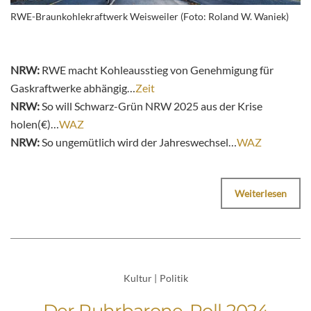
RWE-Braunkohlekraftwerk Weisweiler (Foto: Roland W. Waniek)
NRW:
RWE macht Kohleausstieg von Genehmigung für
Gaskraftwerke abhängig…
Zeit
NRW:
So will Schwarz-Grün NRW 2025 aus der Krise
holen(€)…
WAZ
NRW:
So ungemütlich wird der Jahreswechsel…
WAZ
Weiterlesen
Kultur
|
Politik
Der Ruhrbarone-Poll 2024