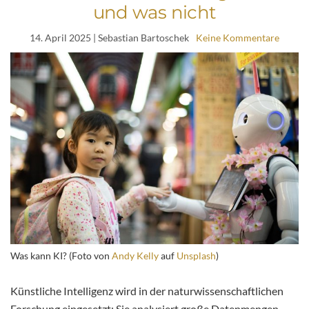
und was nicht
14. April 2025
| Sebastian Bartoschek
Keine Kommentare
Was kann KI? (Foto von
Andy Kelly
auf
Unsplash
)
Künstliche Intelligenz wird in der naturwissenschaftlichen
Forschung eingesetzt: Sie analysiert große Datenmengen,