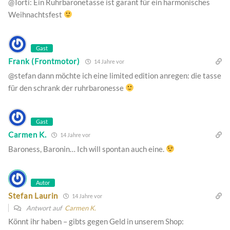
@Torti: Ein Ruhrbaronetasse ist garant für ein harmonisches
Weihnachtsfest
Gast
Frank (Frontmotor)
14 Jahre vor
@stefan dann möchte ich eine limited edition anregen: die tasse
für den schrank der ruhrbaronesse
Gast
Carmen K.
14 Jahre vor
Baroness, Baronin… Ich will spontan auch eine.
Autor
Stefan Laurin
14 Jahre vor
Antwort auf
Carmen K.
Könnt ihr haben – gibts gegen Geld in unserem Shop: