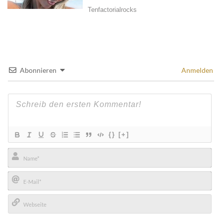
Abonnieren
Anmelden
{}
[+]
Name*
E-
Mail*
Webseite