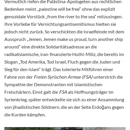
Vermutlich riefen die Palästina-Apologeten aus rechtlichen
Bedenken meist „palestine will be free“ ohne das explizit
genozidale Vorstück „from the river to the sea“ mitzusingen.
Ihre Vorliebe für Vernichtungsantisemitismus hielten sie
jedoch nicht zurück. So verschickten die Israelfeinde mit dem
Ausspruch „Jemen, Jemen make us proud, turn another ship
around“ eine direkte Solidaritätsadresse an die
radikalislamische, iran-finanzierte Huthi-Miliz, die bereits im
Slogan „Tod Amerika, Tod Israel, Fluch gegen die Juden und
Sieg für den Islam“ trägt. Das tolerierte Mitführen einer
Fahne von der
Freien Syrischen Armee (FSA)
unterstrich die
Sympathie der Demonstranten mit islamistischen
Freischärlern. Einst galt die
FSA
als Hoffnungsträger im
Syrienkrieg, später entwickelte sie sich zu einer Ansammlung
von jihadistischen Söldnern, die an der Seite Erdoğans gegen
die Kurden kämpfen.