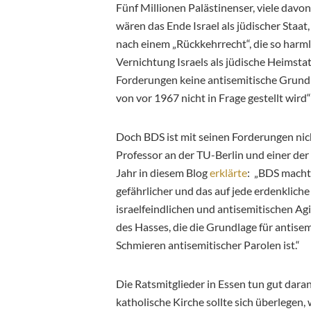
Fünf Millionen Palästinenser, viele dav
wären das Ende Israel als jüdischer Staa
nach einem „Rückkehrrecht“, die so harm
Vernichtung Israels als jüdische Heimstatt
Forderungen keine antisemitische Grundh
von vor 1967 nicht in Frage gestellt wird“
Doch BDS ist mit seinen Forderungen nich
Professor an der TU-Berlin und einer d
Jahr in diesem Blog
erklärte
: „BDS macht
gefährlicher und das auf jede erdenklich
israelfeindlichen und antisemitischen Ag
des Hasses, die die Grundlage für antisem
Schmieren antisemitischer Parolen ist.“
Die Ratsmitglieder in Essen tun gut daran
katholische Kirche sollte sich überlegen,