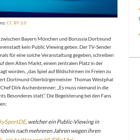
enz:
CC BY 2.0
t zwischen Bayern München und Borussia Dortmund
Innenstadt kein Public Viewing geben. Der TV-Sender
gnals für eine solche Veranstaltung gegeben, schreiben
f dem Alten Markt, einem zentralen Platz in der
gt worden, „das Spiel auf Bildschirmen im Freien zu
 zitiert Dortmund Oberbürgermeister Thomas Westphal
hef Dirk Aschenbrenner: „Es muss niemand in die
ts Besonderes statt.“ Die Begeisterung bei den Fans
zen:
kySportDE
, welcher ein Public-Viewing in
rlebnis nach mehreren Jahren wegen ihren
pic.twitter.com/rlUDEc1Ari