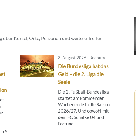
 über Kürzel, Orte, Personen und weitere Treffer
3. August 2026 · Bochum
Die Bundesliga hat das
net
Geld – die 2. Liga die
Seele
ion
Die 2. Fußball-Bundesliga
startet am kommenden
tet
Wochenende in die Saison
m
2026/27. Und obwohl mit
ne
dem FC Schalke 04 und
Fortuna ...
m 5.