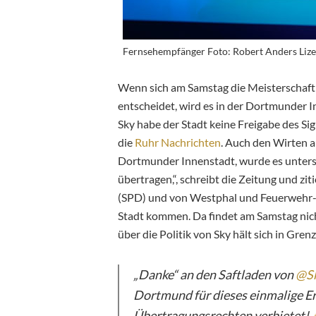
Fernsehempfänger Foto: Robert Anders Liz
Wenn sich am Samstag die Meisterschaf
entscheidet, wird es in der Dortmunder 
Sky habe der Stadt keine Freigabe des Si
die
Ruhr Nachrichten
.
Auch den Wirten au
Dortmunder Innenstadt, wurde es untersa
übertragen,“, schreibt die Zeitung und
(SPD) und von Westphal und Feuerwehr-C
Stadt kommen. Da findet am Samstag nich
über die Politik von Sky hält sich in Gren
„Danke“ an den Saftladen von
@S
Dortmund für dieses einmalige E
Übertragungsrechten verbietet!