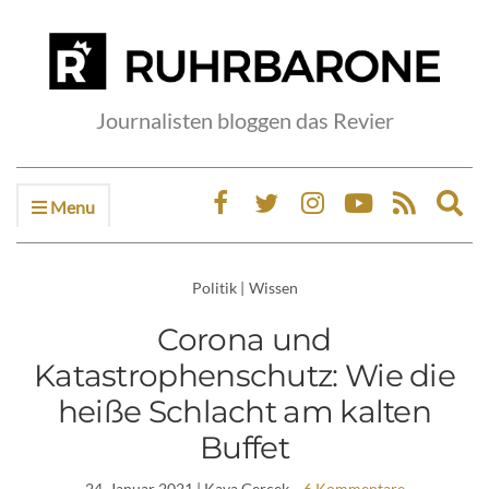
Journalisten bloggen das Revier
Menu
Ex
sea
fo
Politik
|
Wissen
Corona und
Katastrophenschutz: Wie die
heiße Schlacht am kalten
Buffet
24. Januar 2021
| Kaya Gercek
6 Kommentare