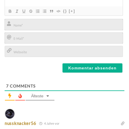
{}
[+]
Name*
E-
Mail*
Webseite
7
COMMENTS
Älteste
nussknacker56
4 Jahre vor