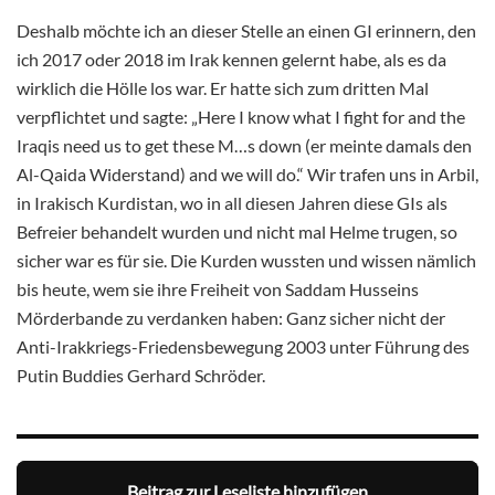
Deshalb möchte ich an dieser Stelle an einen GI erinnern, den
ich 2017 oder 2018 im Irak kennen gelernt habe, als es da
wirklich die Hölle los war. Er hatte sich zum dritten Mal
verpflichtet und sagte: „Here I know what I fight for and the
Iraqis need us to get these M…s down (er meinte damals den
Al-Qaida Widerstand) and we will do.“ Wir trafen uns in Arbil,
in Irakisch Kurdistan, wo in all diesen Jahren diese GIs als
Befreier behandelt wurden und nicht mal Helme trugen, so
sicher war es für sie. Die Kurden wussten und wissen nämlich
bis heute, wem sie ihre Freiheit von Saddam Husseins
Mörderbande zu verdanken haben: Ganz sicher nicht der
Anti-Irakkriegs-Friedensbewegung 2003 unter Führung des
Putin Buddies Gerhard Schröder.
Beitrag zur Leseliste hinzufügen