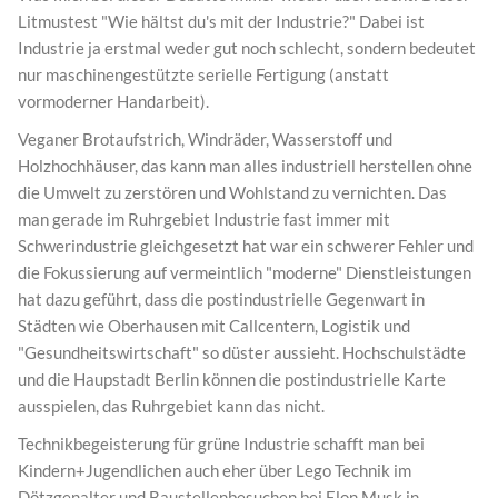
Litmustest "Wie hältst du's mit der Industrie?" Dabei ist
Industrie ja erstmal weder gut noch schlecht, sondern bedeutet
nur maschinengestützte serielle Fertigung (anstatt
vormoderner Handarbeit).
Veganer Brotaufstrich, Windräder, Wasserstoff und
Holzhochhäuser, das kann man alles industriell herstellen ohne
die Umwelt zu zerstören und Wohlstand zu vernichten. Das
man gerade im Ruhrgebiet Industrie fast immer mit
Schwerindustrie gleichgesetzt hat war ein schwerer Fehler und
die Fokussierung auf vermeintlich "moderne" Dienstleistungen
hat dazu geführt, dass die postindustrielle Gegenwart in
Städten wie Oberhausen mit Callcentern, Logistik und
"Gesundheitswirtschaft" so düster aussieht. Hochschulstädte
und die Haupstadt Berlin können die postindustrielle Karte
ausspielen, das Ruhrgebiet kann das nicht.
Technikbegeisterung für grüne Industrie schafft man bei
Kindern+Jugendlichen auch eher über Lego Technik im
Dötzgenalter und Baustellenbesuchen bei Elon Musk in