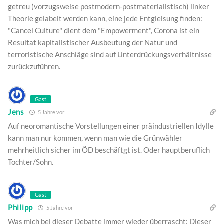
getreu (vorzugsweise postmodern-postmaterialistisch) linker
Theorie gelabelt werden kann, eine jede Entgleisung finden:
"Cancel Culture" dient dem "Empowerment", Corona ist ein
Resultat kapitalistischer Ausbeutung der Natur und
terroristische Anschläge sind auf Unterdrückungsverhältnisse
zurückzuführen.
Gast
Jens
5 Jahre vor
Auf neoromantische Vorstellungen einer präindustriellen Idylle
kann man nur kommen, wenn man wie die Grünwähler
mehrheitlich sicher im ÖD beschäftgt ist. Oder hauptberuflich
Tochter/Sohn.
Gast
Philipp
5 Jahre vor
Was mich bei dieser Debatte immer wieder überrascht: Dieser