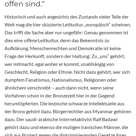
offen sind.“
Historisch und auch angesichts des Zustands vieler Teile der
Welt mag die hier skizzierte Leitkultur „europäisch“ scheinen.
Das trifft die Sache aber nur ungefähr: Genau genommen ist
dies eine
offene
Leitkultur, denn das Bekenntnis zu
Aufklärung, Menschenrechten und Demokratie ist keine
Frage der Herkunft, sondern der Haltung: Zu „uns“ gehört,
wer mitmacht, egal woher er kommt, unabhängig von
Geschlecht, Religion oder Ethnie. Nicht dazu gehört, wer sich
dumpfem Fanatismus, Nationalismus, Religionen oder
ähnlichem verschreibt – auch dann nicht, wenn seine
Vorfahren schon in der Bronzezeit hier in der Gegend
herumtöpferten. Die lesbische schwarze Intellektuelle aus
der Bronx gehört dazu. Bürgerrechtler aus Myanmar gehören
dazu. Der saudi-arabische Internetaktivist Raif Badawi
gehört dazu und ebenso die mutigen iranischen Männer, die
sich aus Protest gegen die diskriminierenden Gesetze ihres