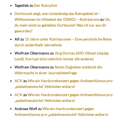
Tagedieb
zu
Der Ruhrpilot
Dortmund zeigt, wie rückständig das Ruhrgebiet ist –
Willkommen im Hitzetest der DSW21 – Ruhrbarone
zu
Oh,
du mein einst so geliebtes Dortmund! Was ist nur aus dir
geworden?
Alf
zu
15 Jahre unter Ruhrbaronen – Eine persönliche Reise
durch anderthalb Jahrzehnte
Wolfram Obermanns
zu
Jörg Dornau (AfD-Oblast Leipzig-
Land): Korrupt sind natürlich immer die anderen
Wolfram Obermanns
zu
Sevim Dağdelen entdeckt die
Wehrmacht in einer Journalistenfrage
ACK
zu
Wie ein Hardcorekonzert gegen Antisemitismus pro-
„palästinensische“ Aktivisten entlarvt
ACK
zu
Wie ein Hardcorekonzert gegen Antisemitismus pro-
„palästinensische“ Aktivisten entlarvt
Andreas Wolf
zu
Wie ein Hardcorekonzert gegen
Antisemitismus pro-„palästinensische“ Aktivisten entlarvt