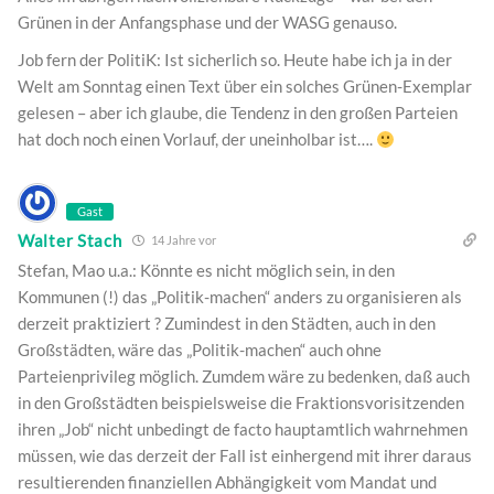
Grünen in der Anfangsphase und der WASG genauso.
Job fern der PolitiK: Ist sicherlich so. Heute habe ich ja in der
Welt am Sonntag einen Text über ein solches Grünen-Exemplar
gelesen – aber ich glaube, die Tendenz in den großen Parteien
hat doch noch einen Vorlauf, der uneinholbar ist….
Gast
Walter Stach
14 Jahre vor
Stefan, Mao u.a.: Könnte es nicht möglich sein, in den
Kommunen (!) das „Politik-machen“ anders zu organisieren als
derzeit praktiziert ? Zumindest in den Städten, auch in den
Großstädten, wäre das „Politik-machen“ auch ohne
Parteienprivileg möglich. Zumdem wäre zu bedenken, daß auch
in den Großstädten beispielsweise die Fraktionsvorisitzenden
ihren „Job“ nicht unbedingt de facto hauptamtlich wahrnehmen
müssen, wie das derzeit der Fall ist einhergend mit ihrer daraus
resultierenden finanziellen Abhängigkeit vom Mandat und