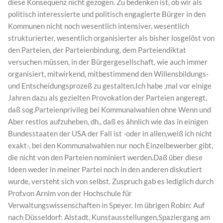
diese Konsequenz nicht gezogen. Zu bedenken ist, ob wir als
politisch interessierte und politisch engagierte Bürger in den
Kommunen nicht noch wesentlich intensiver, wesentlich
strukturierter, wesentlich organisierter als bisher losgelöst von
den Parteien, der Parteienbindung, dem Parteiendiktat
versuchen müssen, in der Bürgergesellschaft, wie auch immer
organisiert, mitwirkend, mitbestimmend den Willensbildungs-
und Entscheidungsprozeß zu gestalten.Ich habe ‚mal vor einige
Jahren dazu als gezielten Provokation der Parteien angeregt,
daß sog.Parteienprivileg bei Kommunalwahlen ohne Wenn und
Aber restlos aufzuheben, dh., daß es ähnlich wie das in einigen
Bundesstaaten der USA der Fall ist -oder in allen,weiß ich nicht
exakt-, bei den Kommunalwahlen nur noch Einzelbewerber gibt,
die nicht von den Parteien nominiert werden.Daß über diese
Ideen weder in meiner Partei noch in den anderen diskutiert
wurde, versteht sich von selbst. Zuspruch gab es lediglich durch
Prof.von Arnim von der Hochschule für
Verwaltungswissenschaften in Speyer. Im übrigen Robin: Auf
nach Düsseldorf: Alstadt, Kunstausstellungen,Spaziergang am